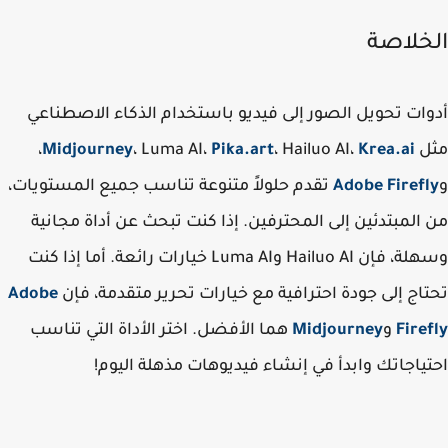
خلاصة
ات تحويل الصور إلى فيديو باستخدام الذكاء الاصطناعي
ل
Krea.ai
، Hailuo AI،
Pika.art
، Luma AI،
Midjourney
،
Adobe Firef
تقدم حلولاً متنوعة تناسب جميع المستويات،
المبتدئين إلى المحترفين. إذا كنت تبحث عن أداة مجانية
وسهلة، فإن Hailuo AI وLuma AI خيارات رائعة. أما إذا كنت
اج إلى جودة احترافية مع خيارات تحرير متقدمة، فإن
Adobe
Fire
و
Midjourney
هما الأفضل. اختر الأداة التي تناسب
ياجاتك وابدأ في إنشاء فيديوهات مذهلة اليوم!