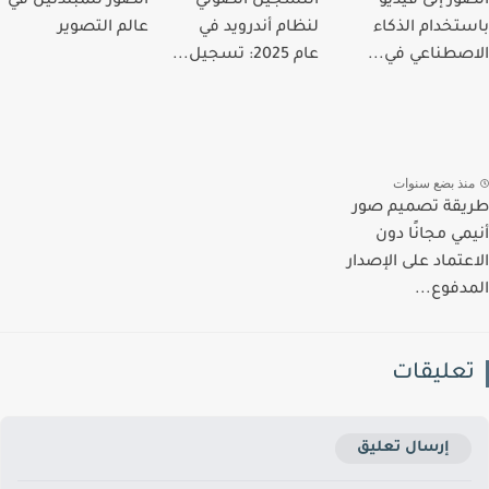
ور إلى فيديو
التسجيل الصوتي
الصور للمبتدئين في
تخدام الذكاء
لنظام أندرويد في
عالم التصوير
صطناعي في...
عام 2025: تسجيل...
نذ بضع سنوات
قة تصميم صور
مي مجانًا دون
عتماد على الإصدار
دفوع...
عليقات
إرسال تعليق