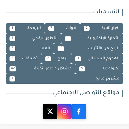
التسميات
اخبار تقنية
أدوات
البرمجة
1
7
2
التجارة الإلكترونية
التطور الرقمي
1
1
الربح من الأنترنت
ألعاب
6
19
الهجوم السيبراني
برامج
تطبيقات
3
7
1
تكنولوجيا
مشاكل و حلول تقنية
42
9
مشروع مربح
1
مواقع التواصل الاجتماعي