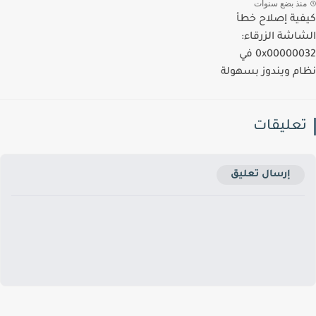
نذ بضع سنوات
ية إصلاح خطأ
اشة الزرقاء:
0x00000032 في
م ويندوز بسهولة
عليقات
إرسال تعليق