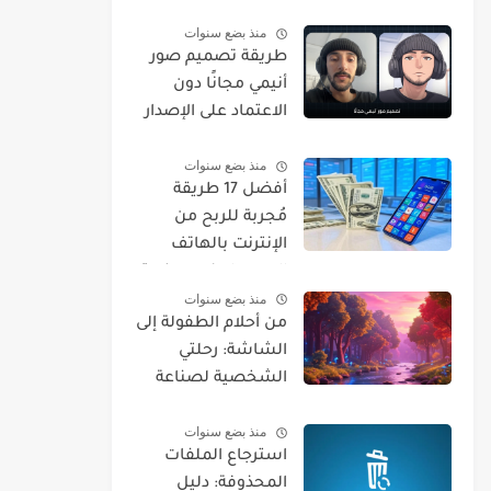
منذ بضع سنوات
طريقة تصميم صور
أنيمي مجانًا دون
الاعتماد على الإصدار
المدفوع من
منذ بضع سنوات
ChatGPT
أفضل 17 طريقة
مُجربة للربح من
الإنترنت بالهاتف
المحمول (بدون خبرة
منذ بضع سنوات
أو رأس مال) | دليل
من أحلام الطفولة إلى
شامل 2025
الشاشة: رحلتي
الشخصية لصناعة
فيلم كرتون ناجح
منذ بضع سنوات
(خطوات مفصلة
استرجاع الملفات
وأدوات بسيطة)
المحذوفة: دليل